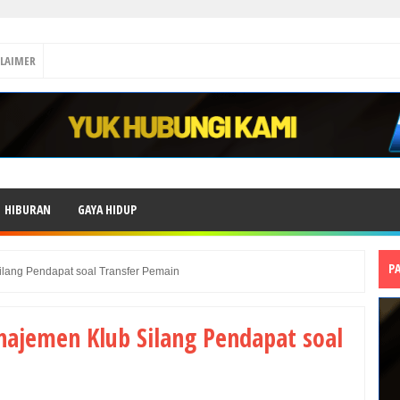
CLAIMER
HIBURAN
GAYA HIDUP
P
ilang Pendapat soal Transfer Pemain
najemen Klub Silang Pendapat soal