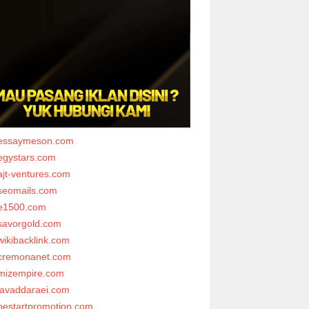
essaymeson.com
egystars.com
ajt-ventures.com
seomails.com
e1500.com
savorgold.com
wikibacklink.com
cremonanet.com
mizempire.com
javaddaraei.com
bestartpromotion.com