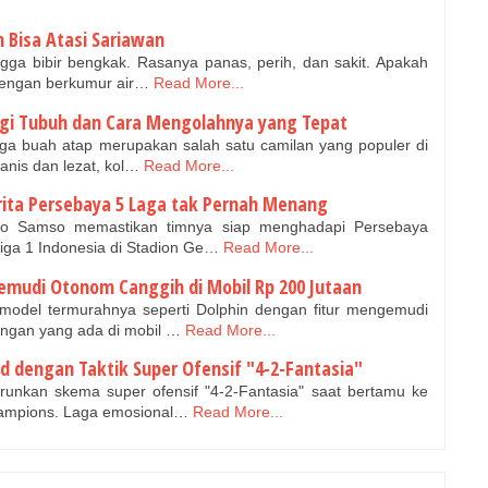
 Bisa Atasi Sariawan
gga bibir bengkak. Rasanya panas, perih, dan sakit. Apakah
 dengan berkumur air…
Read More...
gi Tubuh dan Cara Mengolahnya yang Tepat
uga buah atap merupakan salah satu camilan yang populer di
anis dan lezat, kol…
Read More...
rita Persebaya 5 Laga tak Pernah Menang
mo Samso memastikan timnya siap menghadapi Persebaya
iga 1 Indonesia di Stadion Ge…
Read More...
mudi Otonom Canggih di Mobil Rp 200 Jutaan
odel termurahnya seperti Dolphin dengan fitur mengemudi
engan yang ada di mobil …
Read More...
d dengan Taktik Super Ofensif "4-2-Fantasia"
unkan skema super ofensif "4-2-Fantasia" saat bertamu ke
hampions. Laga emosional…
Read More...