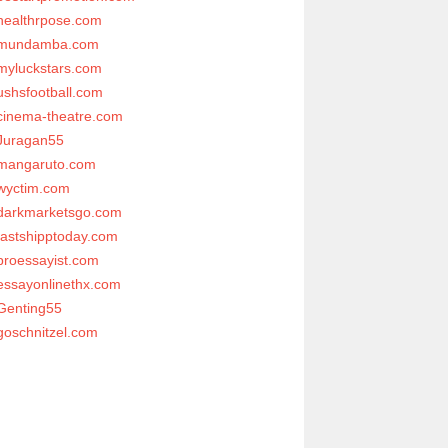
healthrpose.com
mundamba.com
myluckstars.com
ushsfootball.com
cinema-theatre.com
Juragan55
mangaruto.com
wyctim.com
darkmarketsgo.com
fastshipptoday.com
proessayist.com
essayonlinethx.com
Genting55
goschnitzel.com