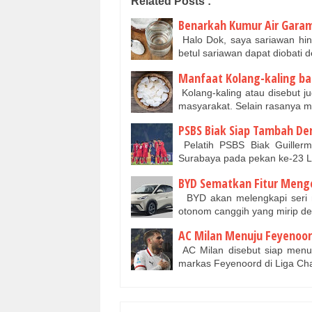
Related Posts :
Benarkah Kumur Air Garam
Halo Dok, saya sariawan hin
betul sariawan dapat diobati
Manfaat Kolang-kaling ba
Kolang-kaling atau disebut j
masyarakat. Selain rasanya m
PSBS Biak Siap Tambah De
Pelatih PSBS Biak Guiller
Surabaya pada pekan ke-23 L
BYD Sematkan Fitur Menge
BYD akan melengkapi seri m
otonom canggih yang mirip d
AC Milan Menuju Feyenoor
AC Milan disebut siap menur
markas Feyenoord di Liga C