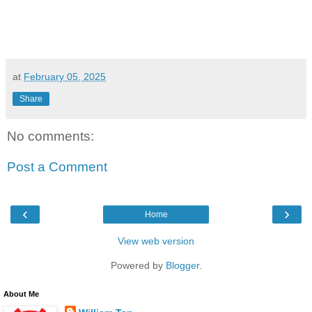
at
February 05, 2025
Share
No comments:
Post a Comment
‹
›
Home
View web version
Powered by
Blogger
.
About Me