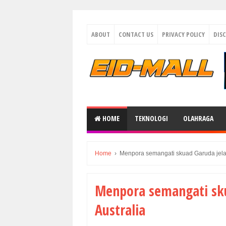
ABOUT
CONTACT US
PRIVACY POLICY
DIS
HOME
TEKNOLOGI
OLAHRAGA
Home
›
Menpora semangati skuad Garuda jelan
Menpora semangati sku
Australia