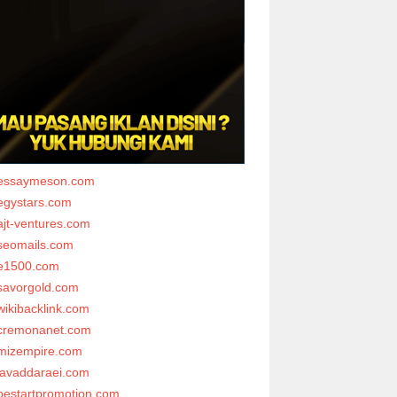
essaymeson.com
egystars.com
ajt-ventures.com
seomails.com
e1500.com
savorgold.com
wikibacklink.com
cremonanet.com
mizempire.com
javaddaraei.com
bestartpromotion.com