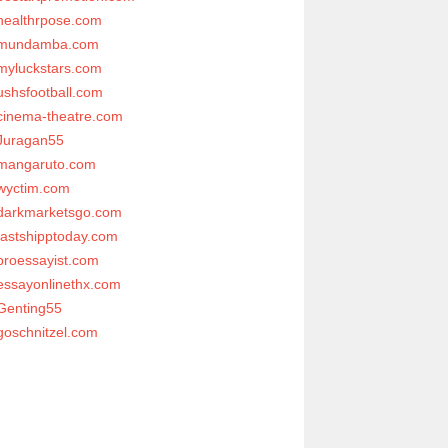
healthrpose.com
mundamba.com
myluckstars.com
ushsfootball.com
cinema-theatre.com
Juragan55
mangaruto.com
wyctim.com
darkmarketsgo.com
fastshipptoday.com
proessayist.com
essayonlinethx.com
Genting55
goschnitzel.com