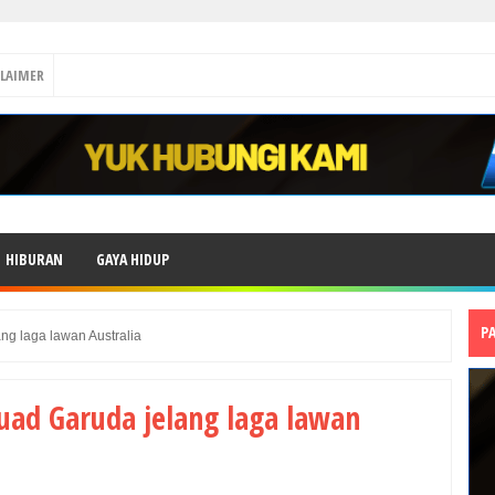
CLAIMER
HIBURAN
GAYA HIDUP
P
g laga lawan Australia
ad Garuda jelang laga lawan