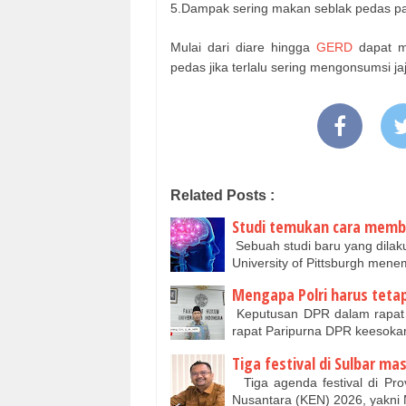
5.Dampak sering makan seblak pedas pada sa
Mulai dari diare hingga
GERD
dapat me
pedas jika terlalu sering mengonsumsi jaj
Related Posts :
Studi temukan cara membu
Sebuah studi baru yang dilaku
University of Pittsburgh me
Mengapa Polri harus teta
Keputusan DPR dalam rapat Ko
rapat Paripurna DPR keesoka
Tiga festival di Sulbar m
Tiga agenda festival di Pro
Nusantara (KEN) 2026, yakni