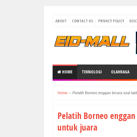
ABOUT
CONTACT US
PRIVACY POLICY
DIS
HOME
TEKNOLOGI
OLAHRAGA
Home
›
Pelatih Borneo enggan bicara soal takt
Pelatih Borneo enggan 
untuk juara