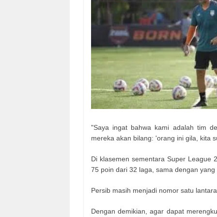
"Saya ingat bahwa kami adalah tim den
mereka akan bilang: 'orang ini gila, kita
Di klasemen sementara Super League 20
75 poin dari 32 laga, sama dengan yang
Persib masih menjadi nomor satu lantara
Dengan demikian, agar dapat merengku