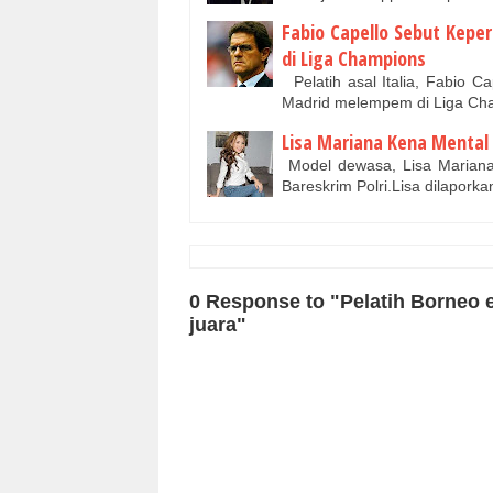
Fabio Capello Sebut Kepe
di Liga Champions
Pelatih asal Italia, Fabio C
Madrid melempem di Liga Cha
Lisa Mariana Kena Mental 
Model dewasa, Lisa Mariana
Bareskrim Polri.Lisa dilapor
0 Response to "Pelatih Borneo e
juara"