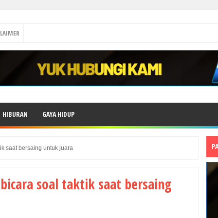
CLAIMER
HIBURAN
GAYA HIDUP
P
ik saat bersaing untuk juara
bicara soal taktik saat bersaing