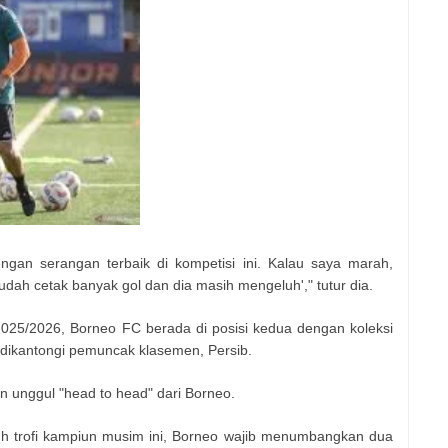
gan serangan terbaik di kompetisi ini. Kalau saya marah,
 sudah cetak banyak gol dan dia masih mengeluh'," tutur dia.
25/2026, Borneo FC berada di posisi kedua dengan koleksi
 dikantongi pemuncak klasemen, Persib.
n unggul "head to head" dari Borneo.
h trofi kampiun musim ini, Borneo wajib menumbangkan dua