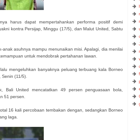
dnya harus dapat mempertahankan performa positif demi
kni kontra Persijap, Minggu (17/5), dan Malut United, Sabtu
anak-anak asuhnya mampu menunaikan misi. Apalagi, dia menilai
 kemampuan untuk mendobrak pertahanan lawan.
rlalu mengeluhkan banyaknya peluang terbuang kala Borneo
 Senin (11/5).
tik, Bali United mencatatkan 49 persen penguasaan bola,
n 51 persen.
 total 16 kali percobaan tembakan dengan, sedangkan Borneo
ang laga.