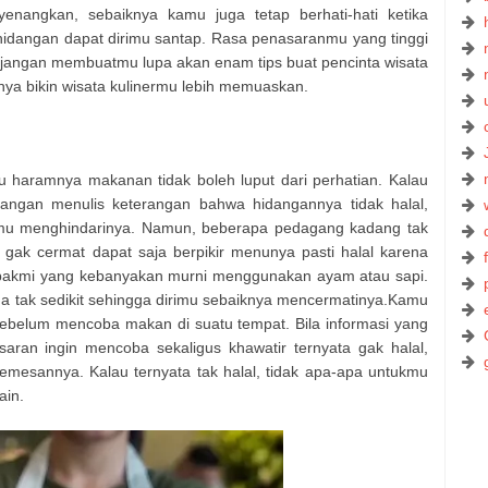
yenangkan, sebaiknya kamu juga tetap berhati-hati ketika
 hidangan dapat dirimu santap. Rasa penasaranmu yang tinggi
 jangan membuatmu lupa akan enam tips buat pencinta wisata
nnya bikin wisata kulinermu lebih memuaskan.
u haramnya makanan tidak boleh luput dari perhatian. Kalau
angan menulis keterangan bahwa hidangannya tidak halal,
imu menghindarinya. Namun, beberapa pedagang kadang tak
ak cermat dapat saja berpikir menunya pasti halal karena
u bakmi yang kebanyakan murni menggunakan ayam atau sapi.
uga tak sedikit sehingga dirimu sebaiknya mencermatinya.Kamu
 sebelum mencoba makan di suatu tempat. Bila informasi yang
saran ingin mencoba sekaligus khawatir ternyata gak halal,
mesannya. Kalau ternyata tak halal, tidak apa-apa untukmu
ain.