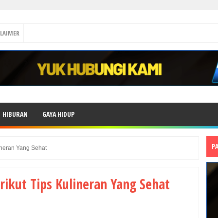
CLAIMER
HIBURAN
GAYA HIDUP
P
ineran Yang Sehat
rikut Tips Kulineran Yang Sehat