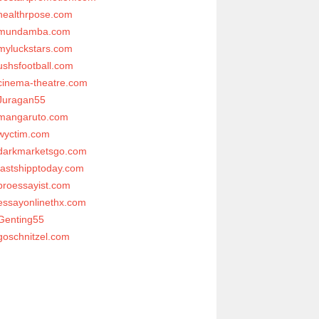
healthrpose.com
mundamba.com
myluckstars.com
ushsfootball.com
cinema-theatre.com
Juragan55
mangaruto.com
wyctim.com
darkmarketsgo.com
fastshipptoday.com
proessayist.com
essayonlinethx.com
Genting55
goschnitzel.com