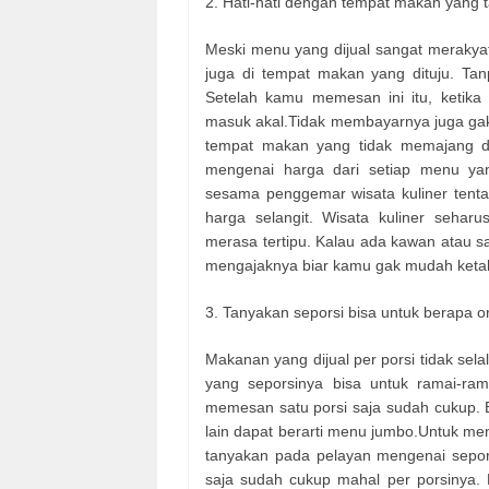
2. Hati-hati dengan tempat makan yang
Meski menu yang dijual sangat merakyat 
juga di tempat makan yang dituju. Tan
Setelah kamu memesan ini itu, ketika
masuk akal.Tidak membayarnya juga gak 
tempat makan yang tidak memajang daf
mengenai harga dari setiap menu yang
sesama penggemar wisata kuliner ten
harga selangit. Wisata kuliner seha
merasa tertipu. Kalau ada kawan atau sa
mengajaknya biar kamu gak mudah keta
3. Tanyakan seporsi bisa untuk berapa o
Makanan yang dijual per porsi tidak sela
yang seporsinya bisa untuk ramai-ra
memesan satu porsi saja sudah cukup. 
lain dapat berarti menu jumbo.Untuk me
tanyakan pada pelayan mengenai seporsi
saja sudah cukup mahal per porsinya. 