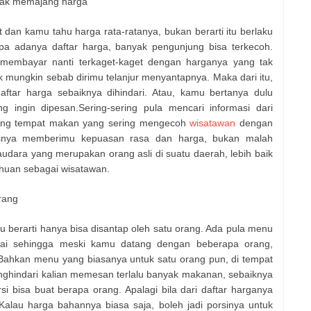
 tak memajang harga
dan kamu tahu harga rata-ratanya, bukan berarti itu berlaku
pa adanya daftar harga, banyak pengunjung bisa terkecoh.
 membayar nanti terkaget-kaget dengan harganya yang tak
mungkin sebab dirimu telanjur menyantapnya. Maka dari itu,
tar harga sebaiknya dihindari. Atau, kamu bertanya dulu
 ingin dipesan.Sering-sering pula mencari informasi dari
tang tempat makan yang sering mengecoh
wisatawan
dengan
rusnya memberimu kepuasan rasa dan harga, bukan malah
udara yang merupakan orang asli di suatu daerah, lebih baik
huan sebagai wisatawan.
rang
lu berarti hanya bisa disantap oleh satu orang. Ada pula menu
mai sehingga meski kamu datang dengan beberapa orang,
Bahkan menu yang biasanya untuk satu orang pun, di tempat
nghindari kalian memesan terlalu banyak makanan, sebaiknya
 bisa buat berapa orang. Apalagi bila dari daftar harganya
Kalau harga bahannya biasa saja, boleh jadi porsinya untuk