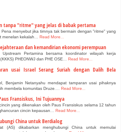
n tanpa "ritme" yang jelas di babak pertama
os Pena menyebut jika timnya tak bermain dengan "ritme" yang
at menelan kekalah…
Read More...
sejahteraan dan kemandirian ekonomi perempuan
Upstream Pertamina bersama koordinator wilayah kerja
ama (KKKS) PHEONWJ dan PHE OSE…
Read More...
an usai Israel Serang Suriah dengan Dalih Bela
el, Benjamin Netanyahu mendapat tamparan usai pihaknya
lih membela komunitas Druze.…
Read More...
Paus Fransiskus, Ini Tujuannya
ncin yang dikenakan oleh Paus Fransiskus selama 12 tahun
hancuran cincin kepausan…
Read More...
Hubungi China untuk Berdialog
at (AS) dikabarkan menghubungi China untuk memulai