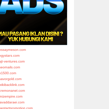
essaymeson.com
egystars.com
ajt-ventures.com
seomails.com
e1500.com
savorgold.com
wikibacklink.com
cremonanet.com
mizempire.com
javaddaraei.com
bestartpromotion.com